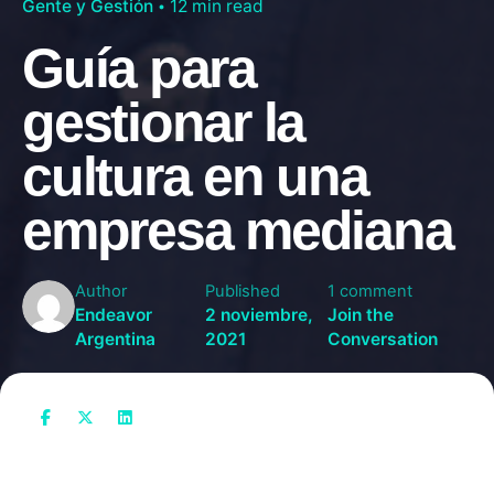
Gente y Gestión
12 min read
Guía para
gestionar la
cultura en una
empresa mediana
Author
Published
1 comment
Endeavor
2 noviembre,
Join the
Argentina
2021
Conversation