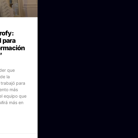
rofy:
 para
formación
”
íder que
de la
 trabajó para
alento más
el equipo que
 Mirá más en