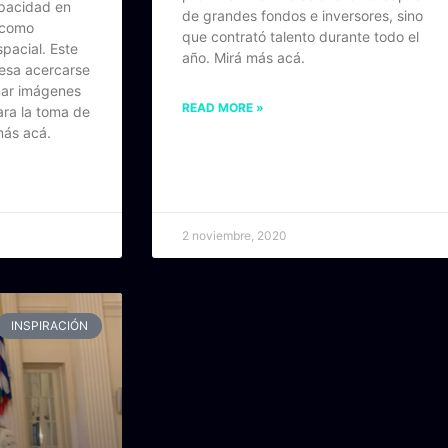
apacidad en
de grandes fondos e inversores, sino
s como
que contrató talento durante todo el
spacial. Este
año. Mirá más acá.
resa acercarse
mar imágenes
READ MORE »
ra la toma de
más acá.
2 noviembre, 2020
INSPIRACIÓN