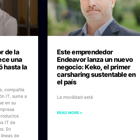
 de la
Este emprendedor
ece una
Endeavor lanza un nuevo
ó hasta la
negocio: Keko, el primer
carsharing sustentable en
el país
e, compañía
ión IT, suma a
La movilidad está
se en su
 empresa
READ MORE »
productos
os IT de
s. En
 líneas de