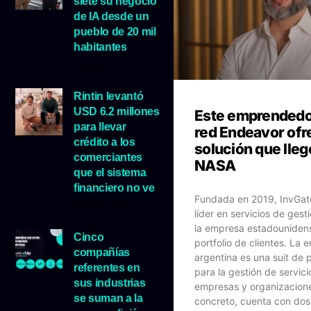
siete su negocio
de IA desde un
pueblo de 20 mil
habitantes
5 agosto, 2026
Rintin levantó
USD 6.2 millones
Este emprendedor
para llevar
red Endeavor ofr
crédito a los
solución que lleg
comerciantes
NASA
que el sistema
financiero no ve
Fundada en 2019, InvGat
5 agosto, 2026
líder en servicios de gest
la empresa estadouniden
Cinco
portfolio de clientes. La
compañías
argentina es una suit de 
referentes en
para la gestión de servici
sus industrias
empresas y organizacione
se suman a la
concreto, cuenta con dos