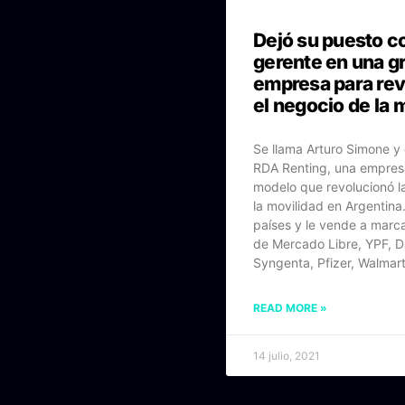
Dejó su puesto 
gerente en una g
empresa para rev
el negocio de la 
Se llama Arturo Simone y
RDA Renting, una empres
modelo que revolucionó la
la movilidad en Argentina
países y le vende a marcas
de Mercado Libre, YPF, 
Syngenta, Pfizer, Walmart,
READ MORE »
14 julio, 2021