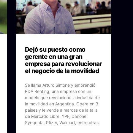
Dejó su puesto como
gerente en una gran
empresa para revolucionar
el negocio de la movilidad
Se llama Arturo Simone y emprendió
RDA Renting, una empresa con un
modelo que revolucionó la industria de
la movilidad en Argentina. Opera en 3
países y le vende a marcas de la talla
de Mercado Libre, YPF, Danone,
Syngenta, Pfizer, Walmart, entre otras.