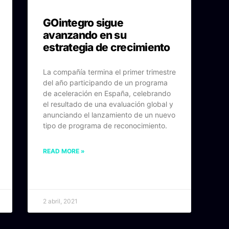
GOintegro sigue
avanzando en su
estrategia de crecimiento
La compañía termina el primer trimestre
del año participando de un programa
de aceleración en España, celebrando
el resultado de una evaluación global y
anunciando el lanzamiento de un nuevo
tipo de programa de reconocimiento.
READ MORE »
2 abril, 2021