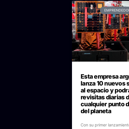
EMPRENDEDO
Esta empresa arg
lanza 10 nuevos s
al espacio y podr
revisitas diarias 
cualquier punto d
del planeta
Con su primer lanzamient