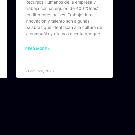
Recursos Humanos de la empresa y
trabaja con un equipo de 400 “Onas”
en diferentes países. Trabajo duro,
innovación y talento son algunas
palabras que identifican a la cultura de
la compañía y ella nos cuenta por qué.
READ MORE »
21 octubre, 2020