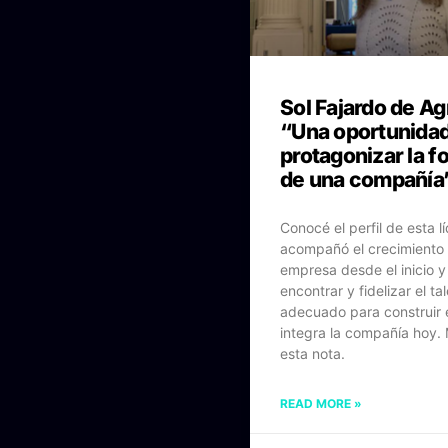
Sol Fajardo de Ag
“Una oportunidad
protagonizar la 
de una compañía
Conocé el perfil de esta l
acompañó el crecimiento 
empresa desde el inicio y
encontrar y fidelizar el t
adecuado para construir 
integra la compañía hoy.
esta nota.
READ MORE »