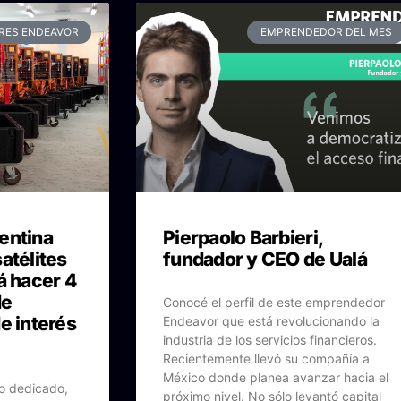
RES ENDEAVOR
EMPRENDEDOR DEL MES
entina
Pierpaolo Barbieri,
atélites
fundador y CEO de Ualá
á hacer 4
de
Conocé el perfil de este emprendedor
e interés
Endeavor que está revolucionando la
industria de los servicios financieros.
Recientemente llevó su compañía a
México donde planea avanzar hacia el
o dedicado,
próximo nivel. No sólo levantó capital