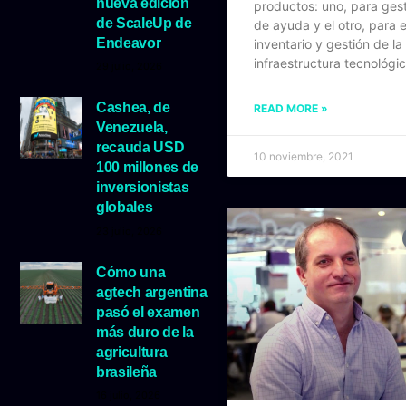
nueva edición
productos: uno, para ges
de ScaleUp de
de ayuda y el otro, para 
Endeavor
inventario y gestión de la
infraestructura tecnológic
29 julio, 2026
Cashea, de
READ MORE »
Venezuela,
recauda USD
10 noviembre, 2021
100 millones de
inversionistas
globales
23 julio, 2026
Cómo una
agtech argentina
pasó el examen
más duro de la
agricultura
brasileña
16 julio, 2026