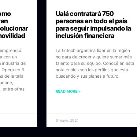
como
Ualá contratará 750
ran
personas en todo el país
olucionar
para seguir impulsando la
movilidad
inclusión financiera
 emprendió
La fintech argentina líder en la región
a con un
no para de crecer y quiere sumar más
 industria de
talento para su equipo. Conocé en esta
. Opera en 3
nota cuáles son los perfiles que está
 de la talla
buscando y sus planes a futuro.
Danone,
 entre otras.
READ MORE »
6 mayo, 2021