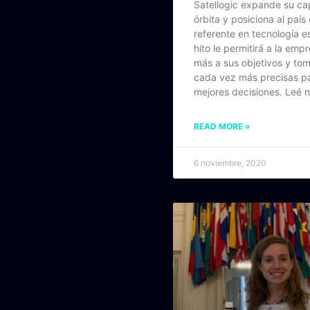
Satellogic expande su c
órbita y posiciona al paí
referente en tecnología e
hito le permitirá a la emp
más a sus objetivos y to
cada vez más precisas pa
mejores decisiones. Leé 
READ MORE »
6 noviembre, 2020