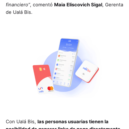
financiero”
, comentó
Maia Eliscovich Sigal
, Gerenta
de Ualá Bis.
Con Ualá Bis,
las personas usuarias tienen la