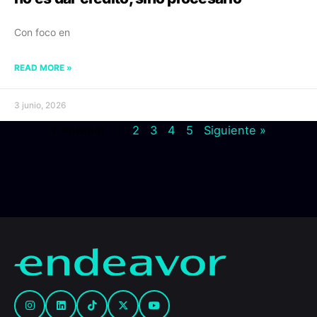
Con foco en
READ MORE »
3 junio, 2026
« Anterior
1
2
3
4
5
Siguiente »