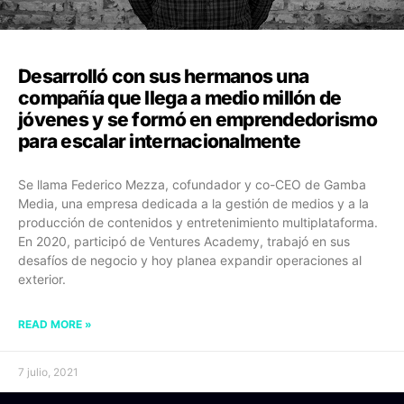
Desarrolló con sus hermanos una
compañía que llega a medio millón de
jóvenes y se formó en emprendedorismo
para escalar internacionalmente
Se llama Federico Mezza, cofundador y co-CEO de Gamba
Media, una empresa dedicada a la gestión de medios y a la
producción de contenidos y entretenimiento multiplataforma.
En 2020, participó de Ventures Academy, trabajó en sus
desafíos de negocio y hoy planea expandir operaciones al
exterior.
READ MORE »
7 julio, 2021