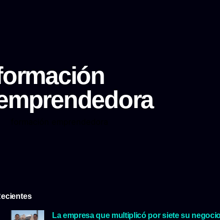
formación
emprendedora
formación emprendedora
ecientes
La empresa que multiplicó por siete su negoci