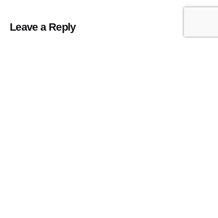
Leave a Reply
Tu dirección de correo electrónico no será
publicada.
Los campos obligatorios están marcados
con
*
Nombre
*
Correo electrónico
*
Web