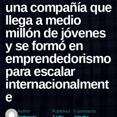
una compañía que
llega a medio
millón de jóvenes
y se formó en
emprendedorismo
para escalar
internacionalment
e
Author
Published
0 comments
Endeavor
7 julio,
Join the