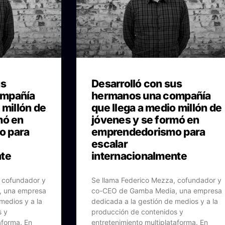
us
Desarrolló con sus
ompañía
hermanos una compañía
 millón de
que llega a medio millón de
mó en
jóvenes y se formó en
o para
emprendedorismo para
escalar
nte
internacionalmente
 cofundador y
Se llama Federico Mezza, cofundador y
, una empresa
co-CEO de Gamba Media, una empresa
medios y a la
dedicada a la gestión de medios y a la
s y
producción de contenidos y
aforma. En
entretenimiento multiplataforma. En