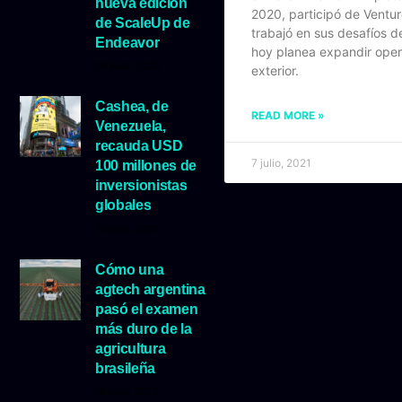
nueva edición
2020, participó de Ventu
de ScaleUp de
trabajó en sus desafíos d
Endeavor
hoy planea expandir oper
29 julio, 2026
exterior.
Cashea, de
READ MORE »
Venezuela,
recauda USD
7 julio, 2021
100 millones de
inversionistas
globales
23 julio, 2026
Cómo una
agtech argentina
pasó el examen
más duro de la
agricultura
brasileña
16 julio, 2026