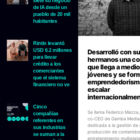
siete su negocio
de IA desde un
pueblo de 20 mil
habitantes
5 agosto, 2026
Rintin levantó
USD 6.2 millones
Desarrolló con s
para llevar
hermanos una c
crédito a los
que llega a medio
comerciantes
jóvenes y se for
que el sistema
emprendedorism
financiero no ve
escalar
5 agosto, 2026
internacionalme
Cinco
Se llama Federico Mezza,
compañías
co-CEO de Gamba Media
referentes en
dedicada a la gestión de 
sus industrias
producción de contenido
se suman a la
entretenimiento multiplat