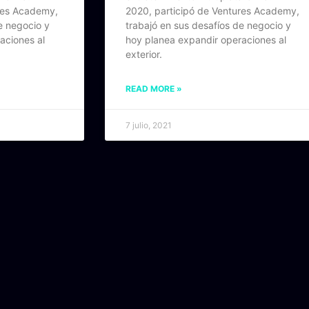
res Academy,
2020, participó de Ventures Academy,
e negocio y
trabajó en sus desafíos de negocio y
aciones al
hoy planea expandir operaciones al
exterior.
READ MORE »
7 julio, 2021