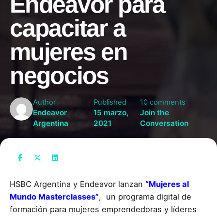
Endeavor para
capacitar a
mujeres en
negocios
Author
Published
10 comments
Endeavor
15 marzo,
Join the
Argentina
2021
Conversation
HSBC Argentina y Endeavor lanzan
“Mujeres al
Mundo Masterclasses”
, un programa digital de
formación para mujeres emprendedoras y líderes