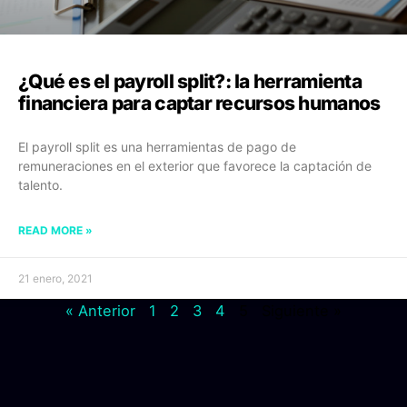
¿Qué es el payroll split?: la herramienta
financiera para captar recursos humanos
El payroll split es una herramientas de pago de
remuneraciones en el exterior que favorece la captación de
talento.
READ MORE »
21 enero, 2021
« Anterior
1
2
3
4
5
Siguiente »