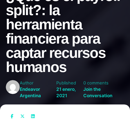
split?: la
herramienta
financiera para
captar recursos
humanos
Author
Published
0 comments
Endeavor
21 enero,
Join the
Argentina
2021
Conversation