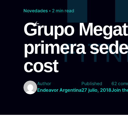
Novedades
2 min read
Grupo Megat
primera sede
cost
Author
Published
62 com
Endeavor Argentina
27 julio, 2018
Join th