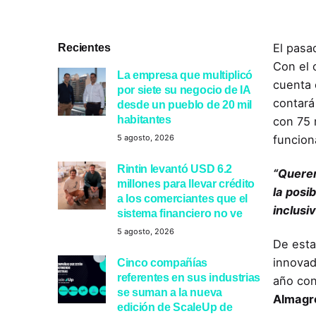
Recientes
El pasad
Con el 
La empresa que multiplicó
cuenta 
por siete su negocio de IA
contará
desde un pueblo de 20 mil
habitantes
con 75 
funcion
5 agosto, 2026
Rintin levantó USD 6.2
“Querem
millones para llevar crédito
la posi
a los comerciantes que el
inclusi
sistema financiero no ve
5 agosto, 2026
De esta
innovad
Cinco compañías
referentes en sus industrias
año con
se suman a la nueva
Almagr
edición de ScaleUp de