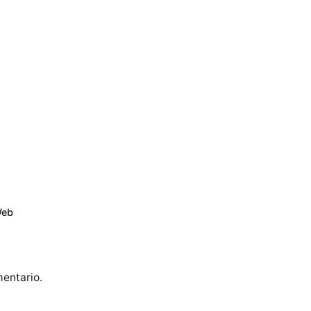
eb
entario.