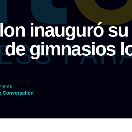
lon inauguró su
 de gimnasios l
ments
e Conversation