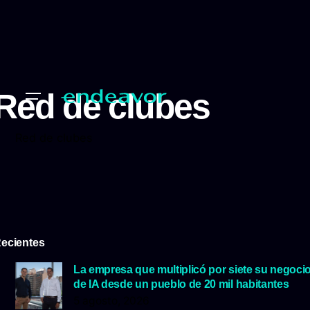
Red de clubes
Red de clubes
ecientes
La empresa que multiplicó por siete su negoci
de IA desde un pueblo de 20 mil habitantes
5 agosto, 2026