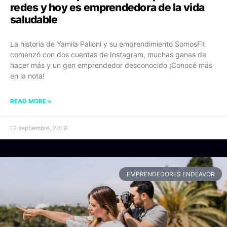
redes y hoy es emprendedora de la vida
saludable
La historia de Yamila Palloni y su emprendimiento SomosFit
comenzó con dos cuentas de Instagram, muchas ganas de
hacer más y un gen emprendedor desconocido ¡Conocé más
en la nota!
READ MORE »
12 septiembre, 2019
EMPRENDEDORES ENDEAVOR