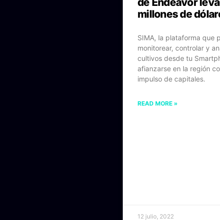
de Endeavor leva
millones de dólar
SIMA, la plataforma que 
monitorear, controlar y ana
cultivos desde tu Smartp
afianzarse en la región c
impulso de capitales.
READ MORE »
12 julio, 2022