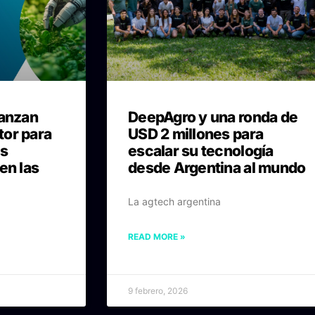
lanzan
DeepAgro y una ronda de
or para
USD 2 millones para
ps
escalar su tecnología
en las
desde Argentina al mundo
La agtech argentina
READ MORE »
9 febrero, 2026