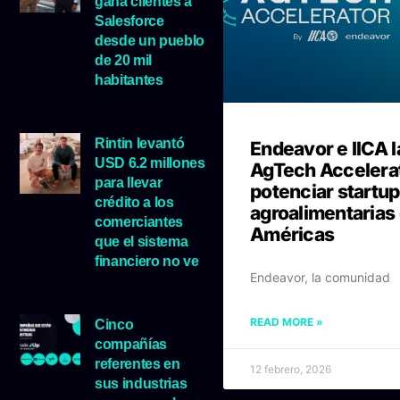
gana clientes a
Salesforce
desde un pueblo
de 20 mil
habitantes
5 agosto, 2026
Rintin levantó
Endeavor e IICA 
USD 6.2 millones
AgTech Accelerat
para llevar
potenciar startu
crédito a los
agroalimentarias 
comerciantes
Américas
que el sistema
financiero no ve
Endeavor, la comunidad
5 agosto, 2026
READ MORE »
Cinco
compañías
referentes en
12 febrero, 2026
sus industrias