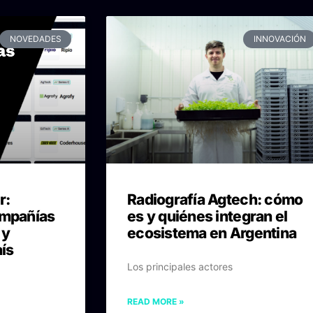
NOVEDADES
INNOVACIÓN
r:
Radiografía Agtech: cómo
ompañías
es y quiénes integran el
 y
ecosistema en Argentina
aís
Los principales actores
READ MORE »