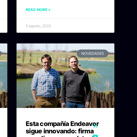
READ MORE »
5 agosto, 2022
NOVEDADES
Esta compañía Endeavor
sigue innovando: firma