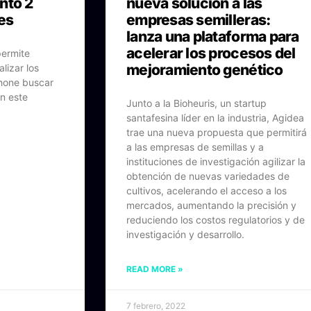
ntó 2
nueva solución a las
es
empresas semilleras:
lanza una plataforma para
acelerar los procesos del
permite
mejoramiento genético
lizar los
hone buscar
on este
Junto a la Bioheuris, un startup
santafesina líder en la industria, Agidea
trae una nueva propuesta que permitirá
a las empresas de semillas y a
instituciones de investigación agilizar la
obtención de nuevas variedades de
cultivos, acelerando el acceso a los
mercados, aumentando la precisión y
reduciendo los costos regulatorios y de
investigación y desarrollo.
READ MORE »
7 febrero, 2022