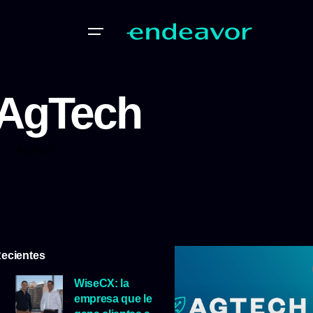
AgTech
AgTech
ecientes
WiseCX: la
empresa que le