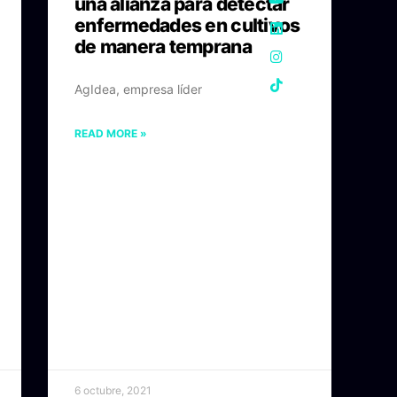
una alianza para detectar
enfermedades en cultivos
de manera temprana
AgIdea, empresa líder
READ MORE »
6 octubre, 2021