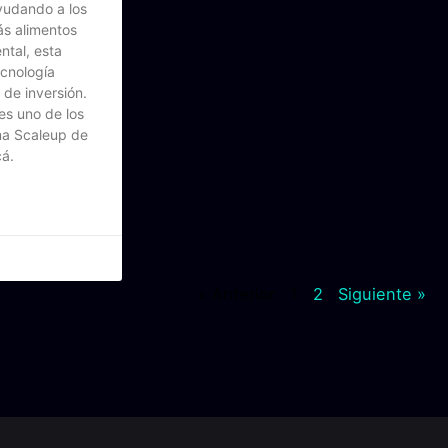
yudando a los
ás alimentos
tal, esta
cnología
 de inversión.
es uno de los
ma Scaleup de
á.
« Anterior
1
2
Siguiente »