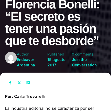
Florencia Bonelli:
“El secreto es
tener una pasión
que te desborde”
Author
Published
0 comments
Endeavor
15 agosto,
Join the
Argentina
2017
Conversation
Por: Carla Trovarelli
La industria editorial no se caracteriza por ser