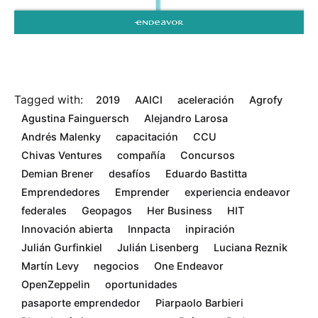
Tagged with:
2019
AAICI
aceleración
Agrofy
Agustina Fainguersch
Alejandro Larosa
Andrés Malenky
capacitación
CCU
Chivas Ventures
compañía
Concursos
Demian Brener
desafíos
Eduardo Bastitta
Emprendedores
Emprender
experiencia endeavor
federales
Geopagos
Her Business
HIT
Innovación abierta
Innpacta
inpiración
Julián Gurfinkiel
Julián Lisenberg
Luciana Reznik
Martín Levy
negocios
One Endeavor
OpenZeppelin
oportunidades
pasaporte emprendedor
Piarpaolo Barbieri