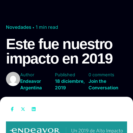
Novedades
1 min read
Este fue nuestro
impacto en 2019
Author
Published
0 comments
Endeavor
18 diciembre,
Join the
Argentina
2019
Conversation