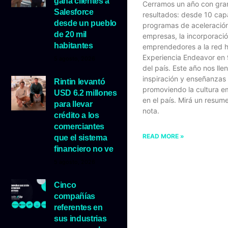
gana clientes a
Cerramos un año con gra
Salesforce
resultados: desde 10 cap
desde un pueblo
programas de aceleració
de 20 mil
empresas, la incorporaci
habitantes
emprendedores a la red h
Experiencia Endeavor en
5 agosto, 2026
del país. Este año nos lle
inspiración y enseñanzas
Rintin levantó
promoviendo la cultura 
USD 6.2 millones
en el país. Mirá un resum
para llevar
nota.
crédito a los
comerciantes
READ MORE »
que el sistema
financiero no ve
5 agosto, 2026
Cinco
compañías
referentes en
sus industrias