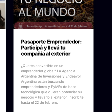
Pasaporte Emprendedor:
Participá y llevá tu
compañía al exterior
¿Querés convertirte en un
emprendedor global? La Agencia
Argentina de Inversiones y Endeavor
Argentina están buscando
emprendedores y PyMEs de base
tecnológica que quieran potenciar su
negocio y llevarlo al exterior. Inscribite
hasta el 22 de febrero.