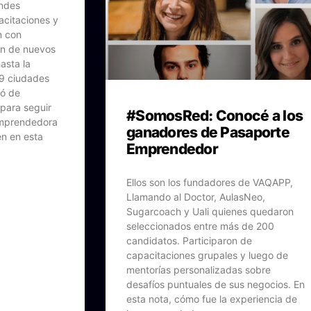
ndes
acitaciones y
n con
ón de nuevos
asta la
 9 ciudades
nó de
 para seguir
#SomosRed: Conocé a los
emprendedora
ganadores de Pasaporte
en en esta
Emprendedor
Ellos son los fundadores de VAQAPP,
Llamando al Doctor, AulasNeo,
Sugarcoach y Uali quienes quedaron
seleccionados entre más de 200
candidatos. Participaron de
capacitaciones grupales y luego de
mentorías personalizadas sobre
desafíos puntuales de sus negocios. En
esta nota, cómo fue la experiencia de