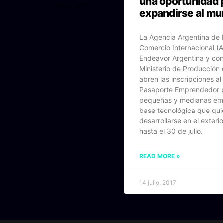
una oportunidad 
16 julio, 2026
expandirse al m
La Agencia Argentina de 
Comercio Internacional (AA
Endeavor Argentina y con
Ministerio de Producción 
abren las inscripciones a
Pasaporte Emprendedor p
pequeñas y medianas em
base tecnológica que qui
desarrollarse en el exteri
hasta el 30 de julio.
READ MORE »
14 julio, 2017