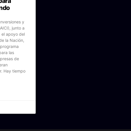
para
undo
Inversiones y
ICI), junto a
 el apoyo del
de la Nación,
l programa
ara las
presas de
eran
or. Hay tiempo