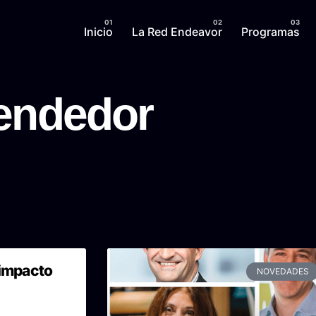
Inicio
La Red Endeavor
Programas
endedor
 impacto
NOVEDADES