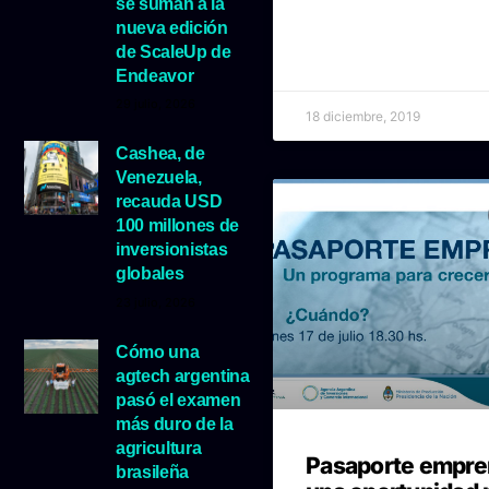
se suman a la
nueva edición
de ScaleUp de
Endeavor
29 julio, 2026
18 diciembre, 2019
Cashea, de
Venezuela,
recauda USD
100 millones de
inversionistas
globales
23 julio, 2026
Cómo una
agtech argentina
pasó el examen
más duro de la
agricultura
Pasaporte empre
brasileña