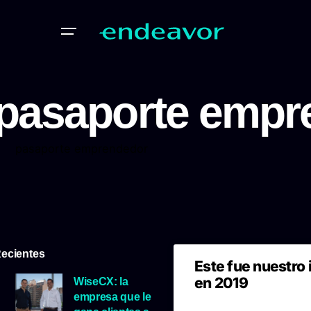
pasaporte empr
pasaporte emprendedor
ecientes
Este fue nuestro
en 2019
WiseCX: la
empresa que le