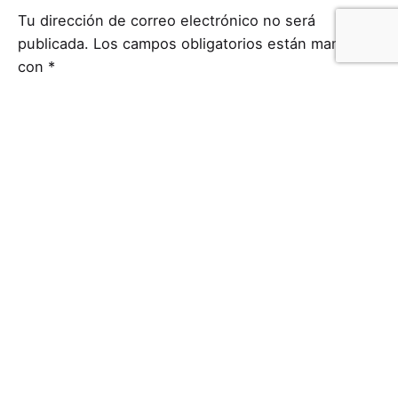
Tu dirección de correo electrónico no será
publicada.
Los campos obligatorios están marcados
con
*
Nombre
*
Correo electrónico
*
Web
Guardar mi nombre, correo electrónico y sitio web
en este navegador para la próxima vez que haga un
comentario.