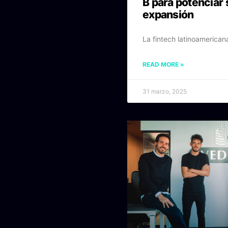
B para potenciar 
expansión
La fintech latinoamerican
READ MORE »
31 marzo, 2025