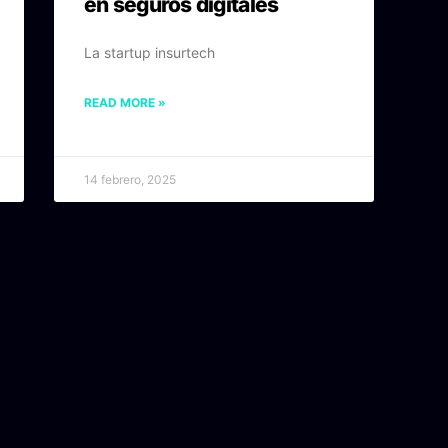
en seguros digitales
La startup insurtech
READ MORE »
14 febrero, 2025