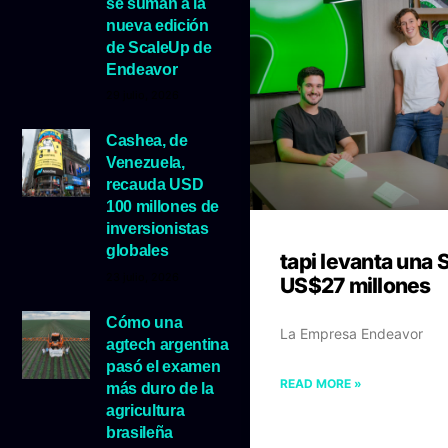
se suman a la
nueva edición
de ScaleUp de
Endeavor
29 julio, 2026
Cashea, de
Venezuela,
recauda USD
100 millones de
inversionistas
globales
tapi levanta una 
23 julio, 2026
US$27 millones
Cómo una
La Empresa Endeavor
agtech argentina
pasó el examen
READ MORE »
más duro de la
agricultura
brasileña