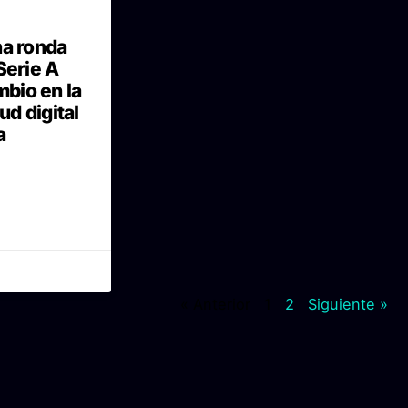
na ronda
Serie A
mbio en la
ud digital
a
« Anterior
1
2
Siguiente »