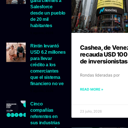
gana clientes a
Salesforce
desde un pueblo
de 20 mil
habitantes
5 agosto, 2026
Rintin levantó
Cashea, de Vene
USD 6.2 millones
recauda USD 100
para llevar
de inversionistas
crédito a los
comerciantes
Rondas lideradas por
que el sistema
financiero no ve
READ MORE »
5 agosto, 2026
Cinco
compañías
23 julio, 2026
referentes en
sus industrias