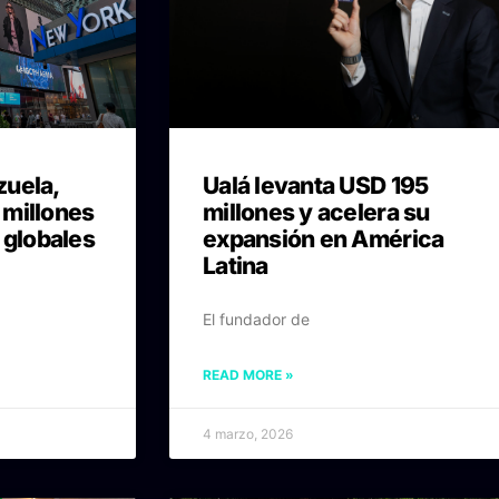
zuela,
Ualá levanta USD 195
 millones
millones y acelera su
 globales
expansión en América
Latina
El fundador de
READ MORE »
4 marzo, 2026