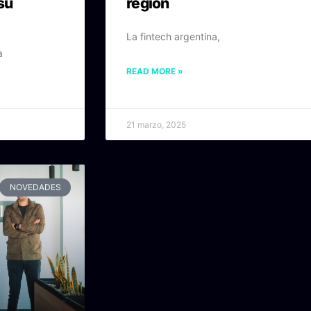
su
región
La fintech argentina,
a
READ MORE »
21 marzo, 2025
NOVEDADES