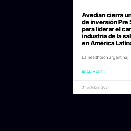
Avedian cierra u
de inversión Pre 
para liderar el ca
industria de la sal
en América Latin
La healthtech argentina,
READ MORE »
31 octubre, 2024