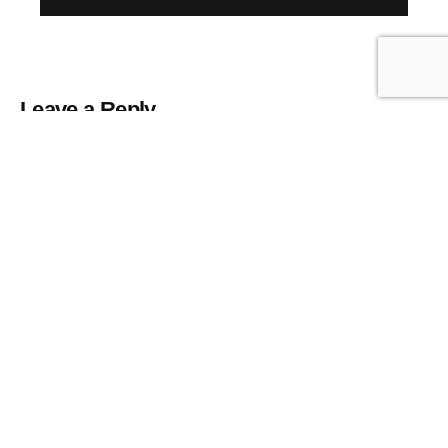
Leave a Reply
Tu dirección de correo electrónico no será
publicada.
Los campos obligatorios están marcados
con
*
Nombre
*
Correo electrónico
*
Web