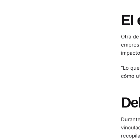
El 
Otra de
empresa
impacto
“Lo que
cómo ut
De
Durante
vincula
recopil