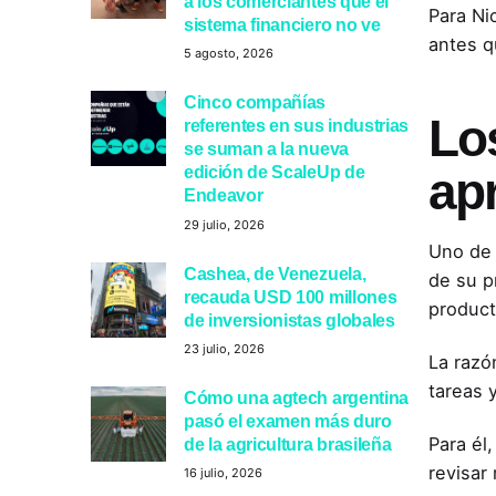
a los comerciantes que el
Para Ni
sistema financiero no ve
antes q
5 agosto, 2026
Cinco compañías
Lo
referentes en sus industrias
se suman a la nueva
edición de ScaleUp de
ap
Endeavor
29 julio, 2026
Uno de 
Cashea, de Venezuela,
de su p
recauda USD 100 millones
product
de inversionistas globales
23 julio, 2026
La razó
tareas 
Cómo una agtech argentina
pasó el examen más duro
Para él
de la agricultura brasileña
revisar 
16 julio, 2026