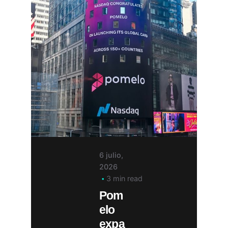
6 julio,
2026
3 min read
Pom
elo
expa