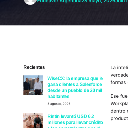
Endeavor Argentina
28 mayo, 2026
Join 
Recientes
La inte
verdade
WiseCX: la empresa que le
formas 
gana clientes a Salesforce
desde un pueblo de 20 mil
Ese fue
habitantes
Workpla
5 agosto, 2026
dentro 
Rintin levantó USD 6.2
product
millones para llevar crédito