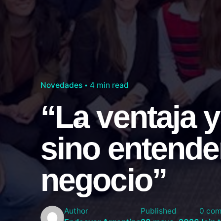
Novedades
4 min read
“La ventaja y
sino entender
negocio”
Author
Published
0 co