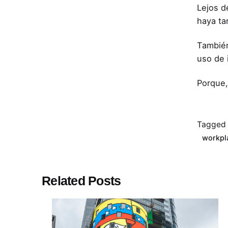
Lejos d
haya ta
También
uso de 
Porque,
Tagged 
workpl
Related Posts