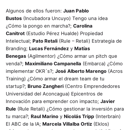
Algunos de ellos fueron:
Juan Pablo
Bustos
(Incubadora Uncuyo) Tengo una idea
¿Cómo la pongo en marcha?;
Carolina
Canitrot
(Estudio Pérez Hualde) Propiedad
Intelectual;
Pato Retali
(Rule – Retali) Estrategia de
Branding;
Lucas Fernández
y
Matías
Benegas
(Agilmentor) ¿Cómo armar un pitch que
venda?;
Maximiliano Campanella
(Embarca) ¿Cómo
implementar OKR´s?;
José Alberto Marengo
(Acros
Training) ¿Cómo armar el dream team de tu
startup?;
Bruno Zangheri
(Centro Emprendedores
Universidad del Aconcagua) Epicentros de
Innovación para emprender con impacto;
Javier
Rule
(Rule Retali) ¿Cómo gestionar la inversión para
tu marca?;
Raul Marino
y
Nicolás Tripp
(Interbrain)
El ABC de la IA;
Marcela Villalba Ortiz
(Eklos)