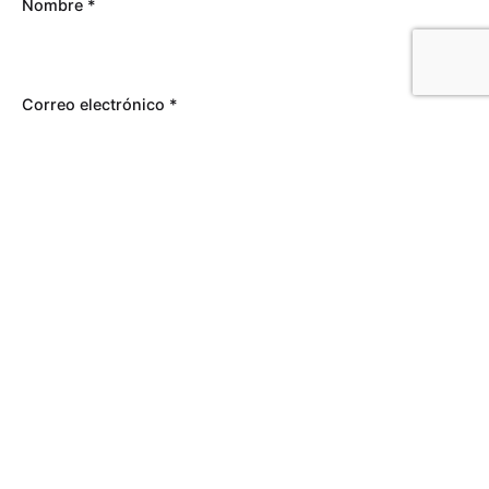
Nombre
*
Correo electrónico
*
Web
Guardar mi nombre, correo electrónico y sitio web
en este navegador para la próxima vez que haga un
comentario.
Comentario
*