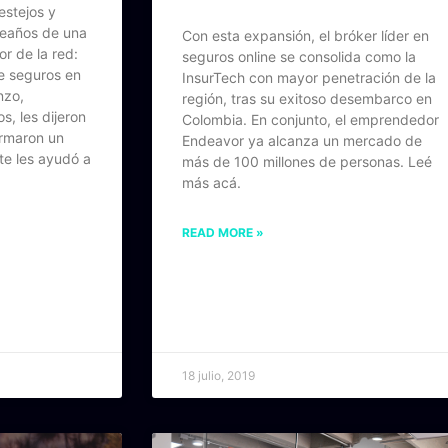
estejos y
leaños de una
Con esta expansión, el bróker líder en
r de la red:
seguros online se consolida como la
de seguros en
InsurTech con mayor penetración de la
nzo,
región, tras su exitoso desembarco en
, les dijeron
Colombia. En conjunto, el emprendedor
armaron un
Endeavor ya alcanza un mercado de
te les ayudó a
más de 100 millones de personas. Leé
más acá.
READ MORE »
18 julio, 2019