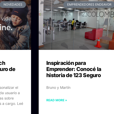
NOVEDADES
EMPRENDEDORES ENDEAVOR
ch
Inspiración para
uro de
Emprender: Conocé la
historia de 123 Seguro
onalizar el
Bruno y Martín
da usuario a
cas sobre
READ MORE »
s a cargo. Leé