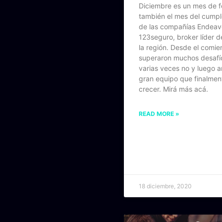
Diciembre es un mes de f
también el mes del cump
de las compañías Endeavo
123seguro, broker líder 
la región. Desde el comie
superaron muchos desafíos
varias veces no y luego 
gran equipo que finalmen
crecer. Mirá más acá.
READ MORE »
18 diciembre, 2020