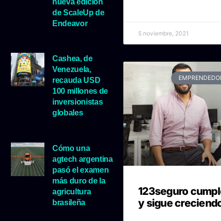
nueva edición
de ScaleUp de
Endeavor
5 noviembre, 2021
29 julio, 2026
Cashea, de
Venezuela,
EMPRENDEDO
recauda USD
100 millones de
inversionistas
globales
23 julio, 2026
Cómo una
agtech argentina
pasó el examen
más duro de la
123seguro cumpl
agricultura
y sigue creciend
brasileña
16 julio, 2026