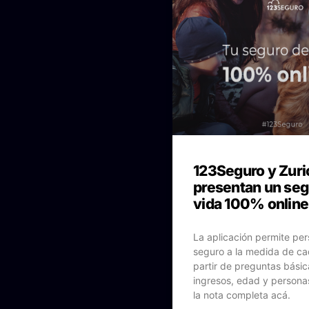
123Seguro y Zuri
presentan un seg
vida 100% online
La aplicación permite pers
seguro a la medida de ca
partir de preguntas bási
ingresos, edad y persona
la nota completa acá.