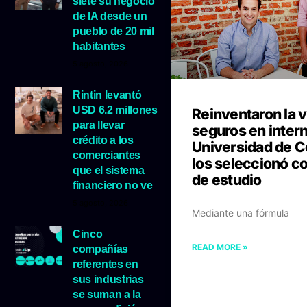
siete su negocio
de IA desde un
pueblo de 20 mil
habitantes
5 agosto, 2026
Rintin levantó
USD 6.2 millones
Reinventaron la 
para llevar
seguros en intern
crédito a los
Universidad de 
comerciantes
los seleccionó c
que el sistema
de estudio
financiero no ve
5 agosto, 2026
Mediante una fórmula
Cinco
READ MORE »
compañías
referentes en
sus industrias
se suman a la