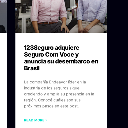
123Seguro adquiere
Seguro Com Voce y
anuncia su desembarco en
Brasil
La compañía Endeavor líder en la
industria de los seguros sigue
creciendo y amplía su presencia en la
región. Conocé cuáles son sus
próximos pasos en este post.
READ MORE »