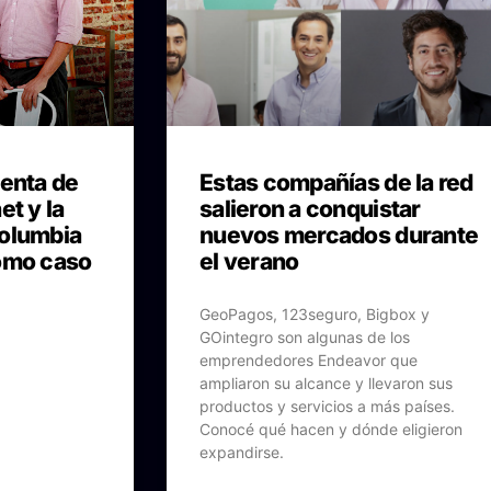
venta de
Estas compañías de la red
et y la
salieron a conquistar
Columbia
nuevos mercados durante
omo caso
el verano
GeoPagos, 123seguro, Bigbox y
GOintegro son algunas de los
emprendedores Endeavor que
ampliaron su alcance y llevaron sus
productos y servicios a más países.
Conocé qué hacen y dónde eligieron
expandirse.