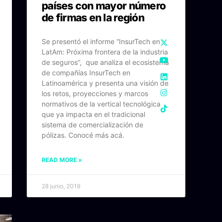
países con mayor número
de firmas en la región
Se presentó el informe “InsurTech en
LatAm: Próxima frontera de la industria
de seguros”, que analiza el ecosistema
de compañías InsurTech en
Latinoamérica y presenta una visión de
los retos, proyecciones y marcos
normativos de la vertical tecnológica
que ya impacta en el tradicional
sistema de comercialización de
pólizas. Conocé más acá.
READ MORE »
28 junio, 2019