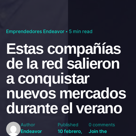
Emprendedores Endeavor
5 min read
Estas compañías
de la red salieron
a conquistar
nuevos mercados
durante el verano
Author
Published
0 comments
Endeavor
10 febrero,
Join the