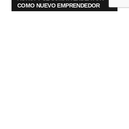
COMO NUEVO EMPRENDEDOR
Emprendedores Endeavor
Novedades
Read More
Leave a Reply
Tu dirección de correo electrónico no será
publicada.
Los campos obligatorios están marcados
con
*
Nombre
*