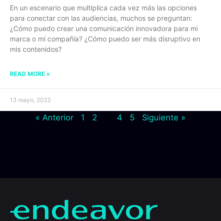
En un escenario que multiplica cada vez más las opciones
para conectar con las audiencias, muchos se preguntan:
¿Cómo puedo crear una comunicación innovadora para mi
marca o mi compañía? ¿Cómo puedo ser más disruptivo en
mis contenidos?
READ MORE »
13 mayo, 2022
« Anterior
1
2
3
4
5
Siguiente »