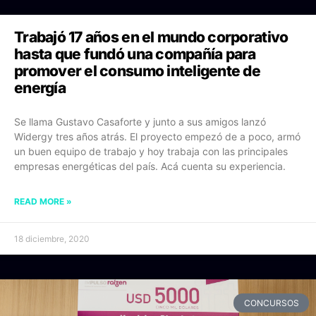
Trabajó 17 años en el mundo corporativo
hasta que fundó una compañía para
promover el consumo inteligente de
energía
Se llama Gustavo Casaforte y junto a sus amigos lanzó
Widergy tres años atrás. El proyecto empezó de a poco, armó
un buen equipo de trabajo y hoy trabaja con las principales
empresas energéticas del país. Acá cuenta su experiencia.
READ MORE »
18 diciembre, 2020
CONCURSOS