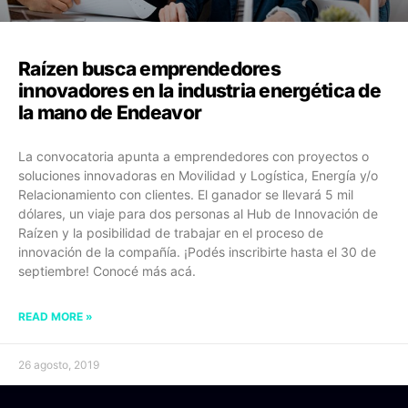
Raízen busca emprendedores
innovadores en la industria energética de
la mano de Endeavor
La convocatoria apunta a emprendedores con proyectos o
soluciones innovadoras en Movilidad y Logística, Energía y/o
Relacionamiento con clientes. El ganador se llevará 5 mil
dólares, un viaje para dos personas al Hub de Innovación de
Raízen y la posibilidad de trabajar en el proceso de
innovación de la compañía. ¡Podés inscribirte hasta el 30 de
septiembre! Conocé más acá.
READ MORE »
26 agosto, 2019