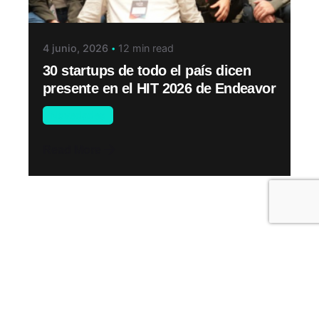
4 junio, 2026
12 min read
30 startups de todo el país dicen
presente en el HIT 2026 de Endeavor
Novedades
Read More
Leave a Reply
Tu dirección de correo electrónico no será
publicada.
Los campos obligatorios están marcados
con
*