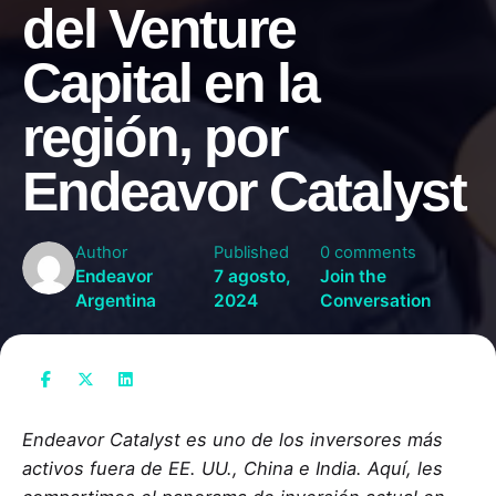
del Venture
Capital en la
región, por
Endeavor Catalyst
Author
Published
0 comments
Endeavor
7 agosto,
Join the
Argentina
2024
Conversation
Endeavor Catalyst es uno de los inversores más
activos fuera de EE. UU., China e India. Aquí, les