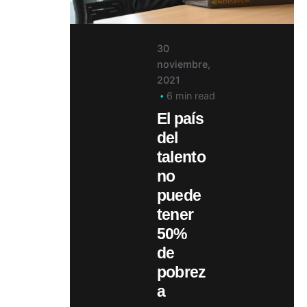
30
noviembre,
2021
6 min read
El país
del
talento
no
puede
tener
50%
de
pobrez
a