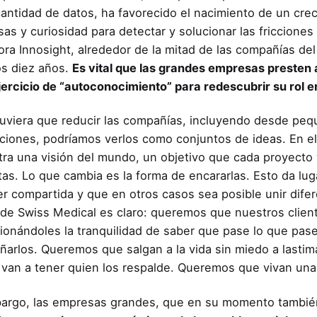
antidad de datos, ha favorecido el nacimiento de un cr
sas y curiosidad para detectar y solucionar las fricciones
ora Innosight, alrededor de la mitad de las compañías de
s diez años.
Es vital que las grandes empresas presten
jercicio de “autoconocimiento” para redescubrir su rol 
tuviera que reducir las compañías, incluyendo desde p
ciones, podríamos verlos como conjuntos de ideas. En e
ra una visión del mundo, un objetivo que cada proyecto v
itas. Lo que cambia es la forma de encararlas. Esto da lug
er compartida y que en otros casos sea posible unir dif
 de Swiss Medical es claro: queremos que nuestros client
ionándoles la tranquilidad de saber que pase lo que pas
arlos. Queremos que salgan a la vida sin miedo a lastim
van a tener quien los respalde. Queremos que vivan un
argo, las empresas grandes, que en su momento también