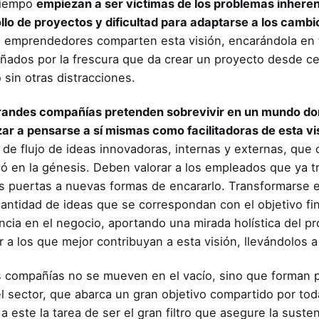
tiempo
empiezan a ser víctimas de los problemas inherent
llo de proyectos y dificultad para adaptarse a los camb
emprendedores comparten esta visión, encarándola en f
ados por la frescura que da crear un proyecto desde cer
 sin otras distracciones.
grandes compañías pretenden sobrevivir en un mundo don
r a pensarse a sí mismas como facilitadoras de esta vis
 de flujo de ideas innovadoras, internas y externas, qu
ó en la génesis. Deben valorar a los empleados que ya t
us puertas a nuevas formas de encararlo. Transformarse e
antidad de ideas que se correspondan con el objetivo fin
ncia en el negocio, aportando una mirada holística del pr
r a los que mejor contribuyan a esta visión, llevándolos 
s compañías no se mueven en el vacío, sino que forman p
el sector, que abarca un gran objetivo compartido por t
a este la tarea de ser el gran filtro que asegure la susten