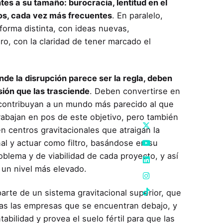
es a su tamaño: burocracia, lentitud en el
ios, cada vez más frecuentes
. En paralelo,
orma distinta, con ideas nuevas,
o, con la claridad de tener marcado el
de la disrupción parece ser la regla, deben
ión que las trasciende
. Deben convertirse en
e contribuyan a un mundo más parecido al que
rabajan en pos de este objetivo, pero también
n centros gravitacionales que atraigan la
al y actuar como filtro, basándose en su
oblema y de viabilidad de cada proyecto, y así
a un nivel más elevado.
arte de un sistema gravitacional superior, que
odas las empresas que se encuentran debajo, y
tabilidad y provea el suelo fértil para que las