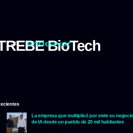
TREBE BioTech
TREBE BioTech
ecientes
La empresa que multiplicó por siete su negoci
de IA desde un pueblo de 20 mil habitantes
5 agosto, 2026