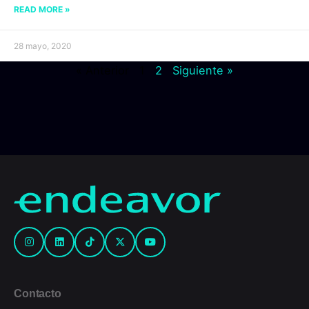
READ MORE »
28 mayo, 2020
« Anterior
1
2
Siguiente »
Contacto