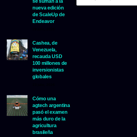
se suman a la
nueva edición
de ScaleUp de
Endeavor
29 julio, 2026
Cashea, de
Venezuela,
recauda USD
100 millones de
inversionistas
globales
23 julio, 2026
Cómo una
agtech argentina
pasó el examen
más duro de la
agricultura
brasileña