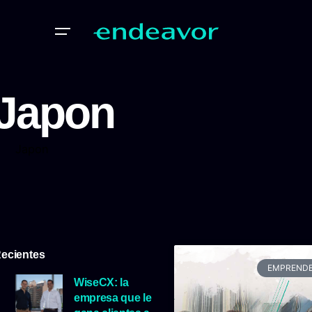
Japon
Japon
ecientes
EMPRENDE
WiseCX: la
empresa que le