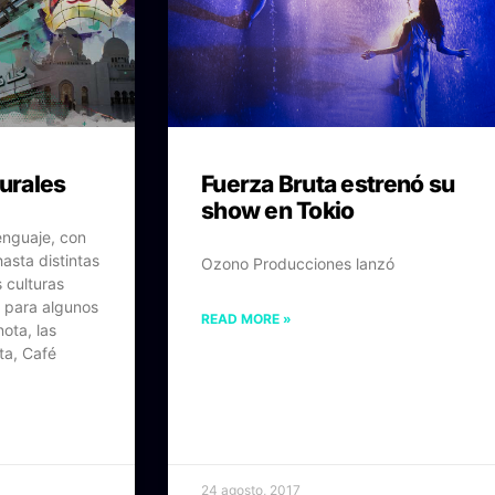
turales
Fuerza Bruta estrenó su
show en Tokio
lenguaje, con
asta distintas
Ozono Producciones lanzó
s culturas
 para algunos
READ MORE »
ota, las
ta, Café
24 agosto, 2017