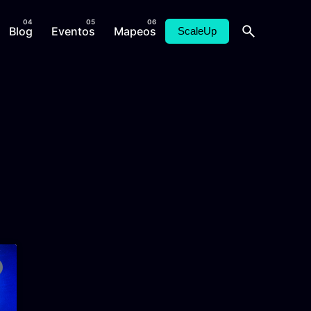
Blog
Eventos
Mapeos
ScaleUp