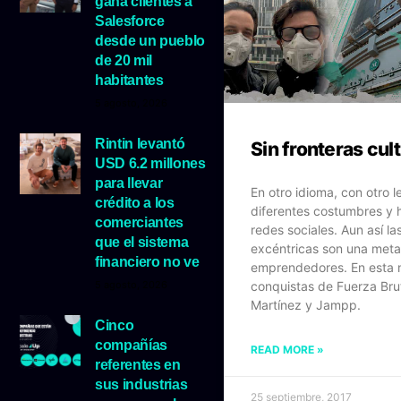
gana clientes a
Salesforce
desde un pueblo
de 20 mil
habitantes
5 agosto, 2026
Rintin levantó
Sin fronteras cul
USD 6.2 millones
para llevar
En otro idioma, con otro 
crédito a los
diferentes costumbres y h
comerciantes
redes sociales. Aun así la
que el sistema
excéntricas son una meta
financiero no ve
emprendedores. En esta n
conquistas de Fuerza Bru
5 agosto, 2026
Martínez y Jampp.
Cinco
compañías
READ MORE »
referentes en
sus industrias
25 septiembre, 2017