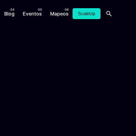
Blog
Eventos
Mapeos
ScaleUp