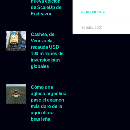
nueva edición
de ScaleUp de
READ MORE »
Endeavor
29 julio, 2026
29 julio, 2021
Cashea, de
Venezuela,
recauda USD
100 millones de
inversionistas
globales
23 julio, 2026
Cómo una
agtech argentina
pasó el examen
más duro de la
agricultura
brasileña
16 julio, 2026