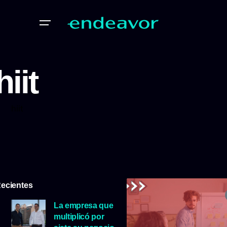
hiit
hiit
ecientes
La empresa que
multiplicó por