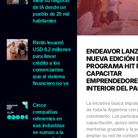
siete su negocio
de IA desde un
pueblo de 20 mil
habitantes
5 agosto, 2026
Rintin levantó
USD 6.2 millones
ENDEAVOR LAN
para llevar
NUEVA EDICIÓN 
crédito a los
PROGRAMA HIT 
comerciantes
CAPACITAR
que el sistema
EMPRENDEDORE
financiero no ve
INTERIOR DEL PA
5 agosto, 2026
La iniciativa busca impul
Cinco
de toda la Argentina con 
compañías
crecimiento. Los participa
referentes en
capacitación, apoyo estra
sus industrias
mentorías grupales y la p
se suman a la
ampliar su red de contact