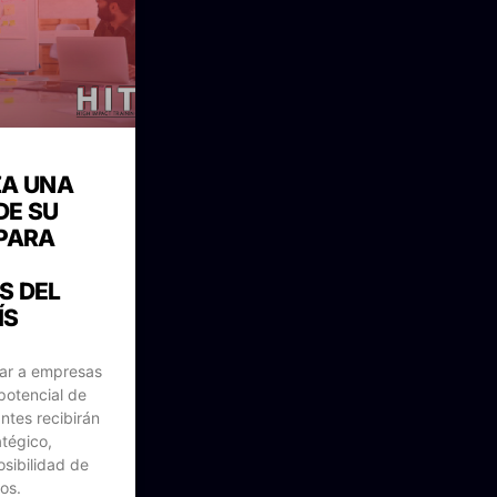
ZA UNA
DE SU
PARA
S DEL
ÍS
sar a empresas
potencial de
ntes recibirán
tégico,
osibilidad de
os.