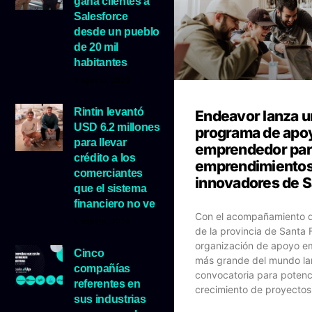
gana clientes a
Salesforce
desde un pueblo
de 20 mil
habitantes
5 agosto, 2026
Rintin levantó
Endeavor lanza u
USD 6.2 millones
programa de apo
para llevar
emprendedor pa
crédito a los
emprendimiento
comerciantes
innovadores de S
que el sistema
financiero no ve
Con el acompañamiento d
5 agosto, 2026
de la provincia de Santa F
organización de apoyo 
Cinco
más grande del mundo la
compañías
convocatoria para potenci
referentes en
crecimiento de proyectos 
sus industrias