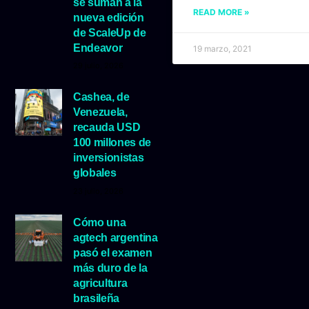
se suman a la
READ MORE »
nueva edición
de ScaleUp de
Endeavor
19 marzo, 2021
29 julio, 2026
Cashea, de
Venezuela,
recauda USD
100 millones de
inversionistas
globales
23 julio, 2026
Cómo una
agtech argentina
pasó el examen
más duro de la
agricultura
brasileña