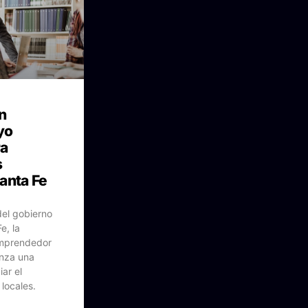
n
yo
ra
s
anta Fe
el gobierno
e, la
emprendedor
nza una
ar el
locales.