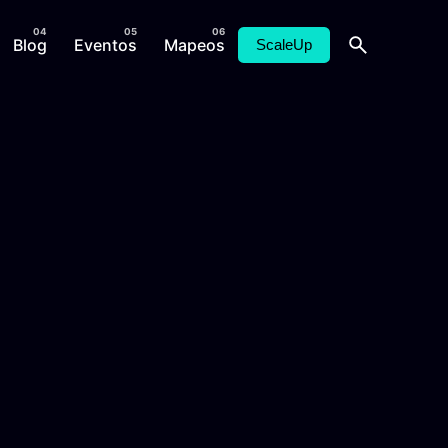
Blog
Eventos
Mapeos
ScaleUp