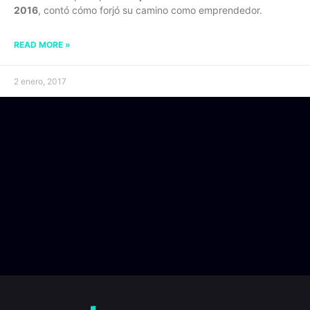
2016
, contó cómo forjó su camino como emprendedor.
READ MORE »
2 enero, 2017