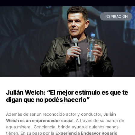
INSPIRACIÓN
Julián Weich: “El mejor estímulo es que te
digan que no podés hacerlo”
Además de ser un reconocido actor y conductor,
Julián
Weich es un emprendedor social
. A través de su marca de
agua mineral, Conciencia, brinda ayuda a quienes menos
tienen. En su paso por la
Experiencia Endeavor Rosario