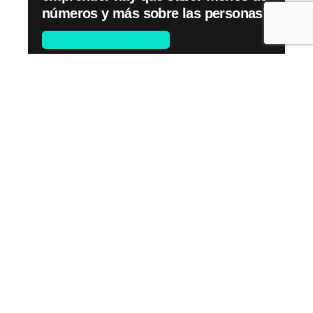
números y más sobre las personas”
Emprende by Endeavor
Read More
Leave a Reply
Tu dirección de correo electrónico no será
publicada.
Los campos obligatorios están marcados
con
*
Nombre
*