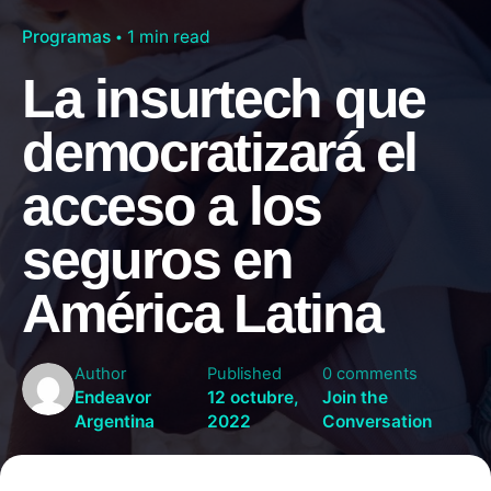
Programas
1 min read
La insurtech que
democratizará el
acceso a los
seguros en
América Latina
Author
Published
0 comments
Endeavor
12 octubre,
Join the
Argentina
2022
Conversation