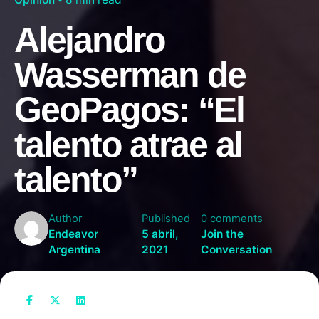
Alejandro
Wasserman de
GeoPagos: “El
talento atrae al
talento”
Author
Published
0 comments
Endeavor
5 abril,
Join the
Argentina
2021
Conversation