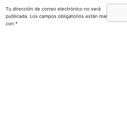
Tu dirección de correo electrónico no será
publicada.
Los campos obligatorios están marcados
con
*
Nombre
*
Correo electrónico
*
Web
Guardar mi nombre, correo electrónico y sitio web
en este navegador para la próxima vez que haga un