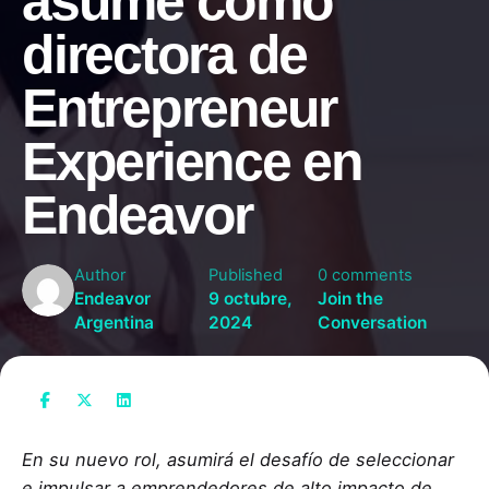
asume como
directora de
Entrepreneur
Experience en
Endeavor
Author
Published
0 comments
Endeavor
9 octubre,
Join the
Argentina
2024
Conversation
En su nuevo rol, asumirá el desafío de seleccionar
e impulsar a emprendedores de alto impacto de