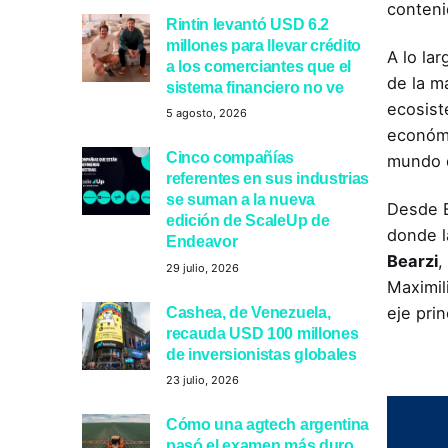
conten
Rintin levantó USD 6.2
millones para llevar crédito
A lo la
a los comerciantes que el
de la m
sistema financiero no ve
ecosist
5 agosto, 2026
económi
Cinco compañías
mundo d
referentes en sus industrias
se suman a la nueva
Desde E
edición de ScaleUp de
donde l
Endeavor
Bearzi
,
29 julio, 2026
Maximil
Cashea, de Venezuela,
eje prin
recauda USD 100 millones
de inversionistas globales
23 julio, 2026
Cómo una agtech argentina
pasó el examen más duro