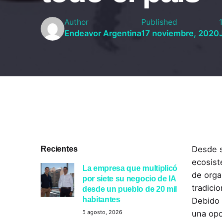
Author
Published
Endeavor Argentina
17 noviembre, 2020
Recientes
Desde s
ecosist
La empresa que multiplicó
de orga
por siete su negocio de IA
tradici
desde un pueblo de 20 mil
habitantes
Debido 
una opo
5 agosto, 2026