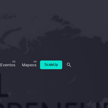
Eventos
Mapeos
ScaleUp