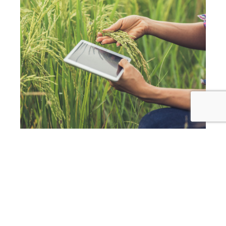
13 septiembre, 2021
10 min read
Agtech en Argentina: un análisis del
sector y de las startups que lo
conforman
Agenda
Innovación