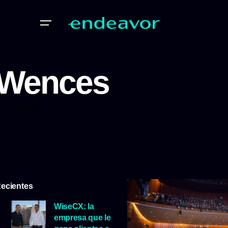
Wences
Wences
ecientes
WiseCX: la
empresa que le