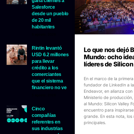
gana clientes a
Salesforce
desde un pueblo
de 20 mil
habitantes
5 agosto, 2026
Rintin levantó
Lo que nos dejó B
USD 6.2 millones
Mundo: ocho idea
para llevar
líderes de Silicon
crédito a los
comerciantes
En el marco de la primera 
que el sistema
fundador de LinkedIn a la
financiero no ve
Endeavor, en alianza con 
5 agosto, 2026
Ministerio de producción,
al Mundo: Silicon Valley F
Cinco
encuentro para inspirarse
compañías
grande. En esta nota, los
referentes en
principales.
sus industrias