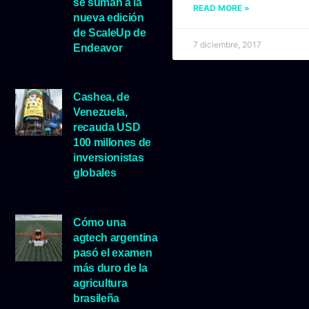
se suman a la
READ MORE »
nueva edición
de ScaleUp de
7 diciembre, 2017
Endeavor
29 julio, 2026
Cashea, de
Venezuela,
recauda USD
100 millones de
inversionistas
globales
23 julio, 2026
Cómo una
agtech argentina
pasó el examen
más duro de la
agricultura
brasileña