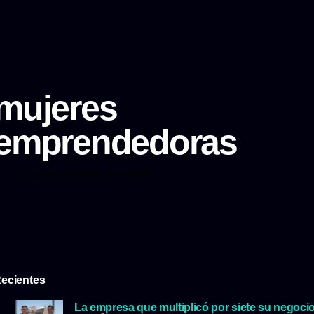
mujeres
emprendedoras
mujeres emprendedoras
ecientes
La empresa que multiplicó por siete su negoci