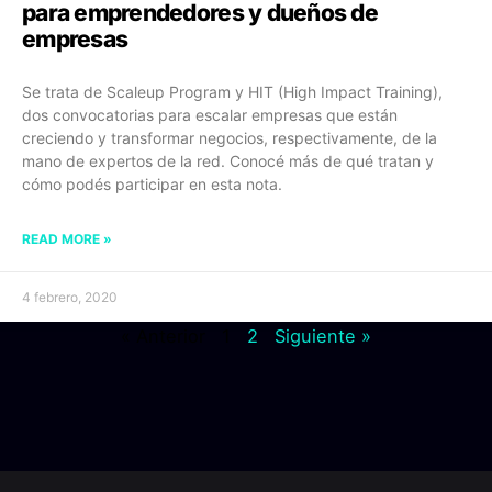
para emprendedores y dueños de
empresas
Se trata de Scaleup Program y HIT (High Impact Training),
dos convocatorias para escalar empresas que están
creciendo y transformar negocios, respectivamente, de la
mano de expertos de la red. Conocé más de qué tratan y
cómo podés participar en esta nota.
READ MORE »
4 febrero, 2020
« Anterior
1
2
Siguiente »