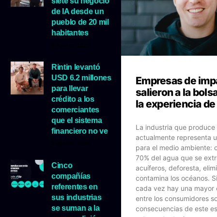
siete su negocio
de IA desde un
pueblo de 20 mil
habitantes
5 agosto, 2026
Rintin levantó
USD 6.2 millones
Empresas de imp
para llevar
salieron a la bol
crédito a los
la experiencia d
comerciantes
que el sistema
La industria que produce
financiero no ve
actualmente representa u
5 agosto, 2026
para el medio ambiente: 
70% del agua que se extr
Cinco
acuíferos, deforesta, elim
compañías
contamina los océanos. S
referentes en
cada vez hay una mayor 
sus industrias
entre los consumidores so
se suman a la
consecuencias de este es