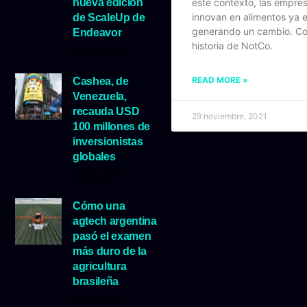
nueva edición
este contexto, las empre
innovan en alimentos ya 
de ScaleUp de
generando un cambio. Co
Endeavor
historia de NotCo.
29 julio, 2026
READ MORE »
Cashea, de
Venezuela,
recauda USD
29 noviembre, 2021
100 millones de
inversionistas
globales
23 julio, 2026
Cómo una
agtech argentina
pasó el examen
más duro de la
agricultura
brasileña
16 julio, 2026