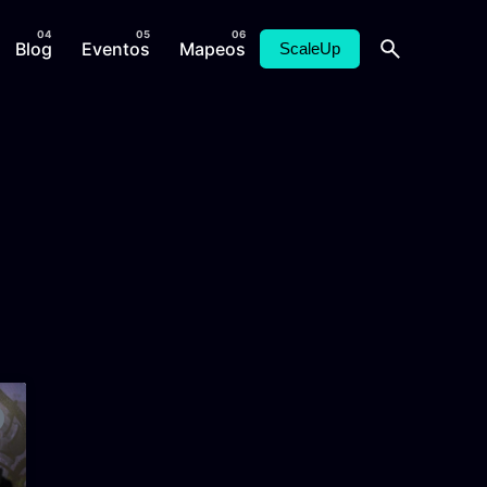
Blog
Eventos
Mapeos
ScaleUp