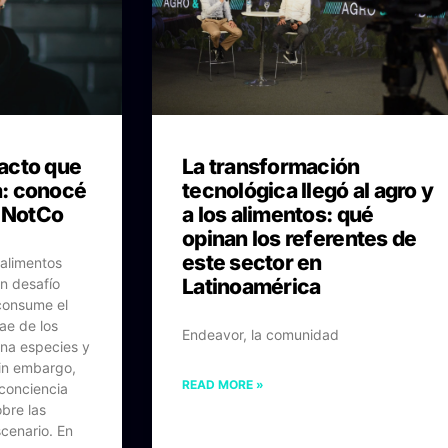
acto que
La transformación
sa: conocé
tecnológica llegó al agro y
e NotCo
a los alimentos: qué
opinan los referentes de
este sector en
 alimentos
Latinoamérica
n desafío
consume el
ae de los
Endeavor, la comunidad
ina especies y
in embargo,
READ MORE »
conciencia
bre las
cenario. En