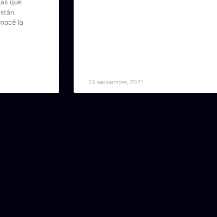
sas que
están
nocé la
24 septiembre, 2021