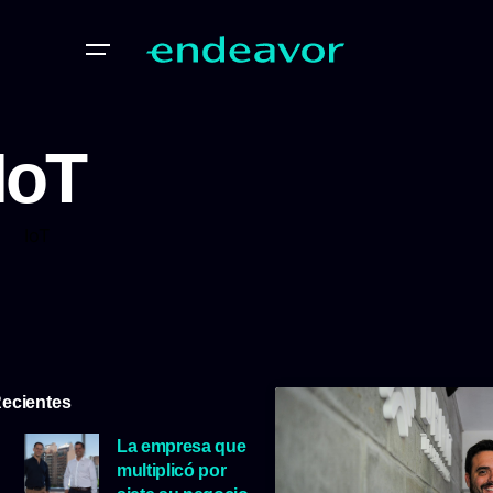
IoT
IoT
ecientes
La empresa que
multiplicó por