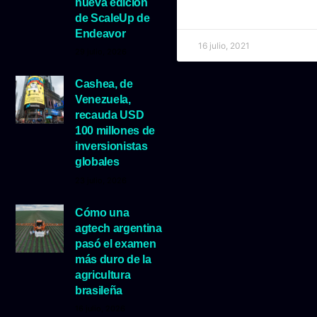
nueva edición
de ScaleUp de
Endeavor
16 julio, 2021
29 julio, 2026
Cashea, de
Venezuela,
recauda USD
100 millones de
inversionistas
globales
23 julio, 2026
Cómo una
agtech argentina
pasó el examen
más duro de la
agricultura
brasileña
16 julio, 2026