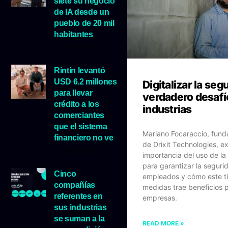
siete su negocio
de IA desde un
pueblo de 20 mil
habitantes
5 agosto, 2026
Rintin levantó
USD 6.2 millones
Digitalizar la segu
para llevar
verdadero desafío
crédito a los
industrias
comerciantes
que el sistema
Mariano Focaraccio, fun
financiero no ve
de Drixit Technologies, ex
5 agosto, 2026
importancia del uso de la
para garantizar la seguri
Cinco
empleados y cómo este t
compañías
medidas trae beneficios p
referentes en
empresas.
sus industrias
se suman a la
READ MORE »