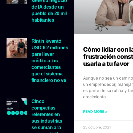
siete su negocio
de IA desde un
pueblo de 20 mil
habitantes
5 agosto, 2026
Rintin levantó
USD 6.2 millones
Cómo lidiar con l
para llevar
frustración cons
crédito a los
usarla a tu favor
comerciantes
que el sistema
Aunque no sea un camino 
financiero no ve
un emprendedor, manejar 
5 agosto, 2026
es parte de su rutina y t
crecimiento.
Cinco
compañías
READ MORE »
referentes en
sus industrias
se suman a la
25 octubre, 2021