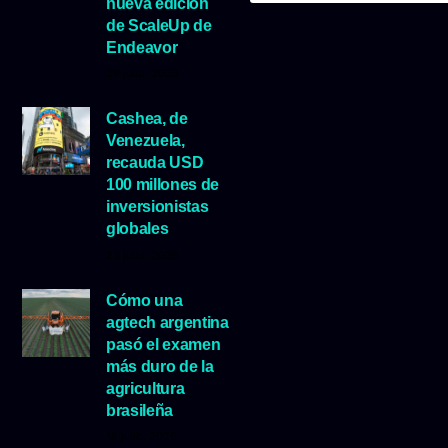
nueva edición
de ScaleUp de
Endeavor
29 julio, 2026
Cashea, de
Venezuela,
recauda USD
100 millones de
inversionistas
globales
23 julio, 2026
Cómo una
agtech argentina
pasó el examen
más duro de la
agricultura
brasileña
16 julio, 2026