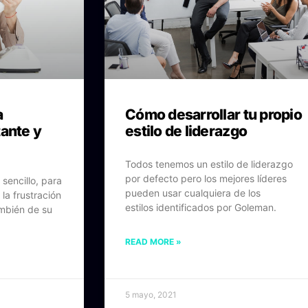
a
Cómo desarrollar tu propio
tante y
estilo de liderazgo
Todos tenemos un estilo de liderazgo
por defecto pero los mejores líderes
sencillo, para
pueden usar cualquiera de los
la frustración
estilos identificados por Goleman.
ambién de su
READ MORE »
5 mayo, 2021