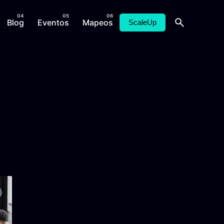
Blog
Eventos
Mapeos
ScaleUp