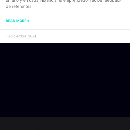
un año y en cada instancia, el emprendedor recibe feedback
de referentes.
READ MORE »
16 diciembre, 2021