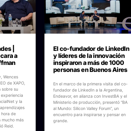
des |
El co-fundador de LinkedIn
cara a
y líderes de la innovación
offman
inspiraron a más de 1000
personas en Buenos Aires
ey, Wences
CEO de XAPO,
En el marco de la primera visita del co-
n sobre su
fundador de LinkedIn a la Argentina,
 experiencia
Endeavor, en alianza con InvestBA y el
cialNet y la
Ministerio de producción, presentó “BA
 aprendizajes
al Mundo: Silicon Valley Forum”, un
a hora de
encuentro para inspirarse y pensar en
es mucho más
grande.
ió Reid.