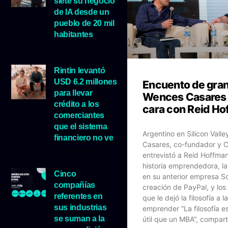
siete su negocio
de IA desde un
pueblo de 20 mil
habitantes
5 agosto, 2026
Rintin levantó
USD 6.2 millones
Encuento de gran
para llevar
Wences Casares 
crédito a los
cara con Reid H
comerciantes
que el sistema
Argentino en Silicon Vall
financiero no ve
Casares, co-fundador y 
5 agosto, 2026
entrevistó a Reid Hoffma
historia emprendedora, la
Cinco
en su anterior empresa So
compañías
creación de PayPal, y los
referentes en
que le dejó la filosofía a l
sus industrias
emprender “La filosofía 
se suman a la
útil que un MBA”, compart