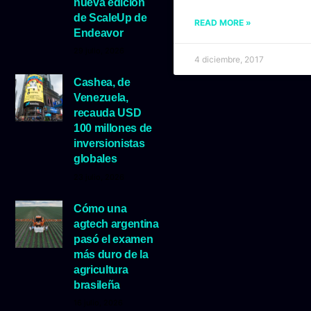
nueva edición
de ScaleUp de
READ MORE »
Endeavor
29 julio, 2026
4 diciembre, 2017
Cashea, de
Venezuela,
recauda USD
100 millones de
inversionistas
globales
23 julio, 2026
Cómo una
agtech argentina
pasó el examen
más duro de la
agricultura
brasileña
16 julio, 2026