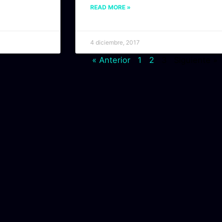
READ MORE »
4 diciembre, 2017
« Anterior
1
2
3
Siguiente »