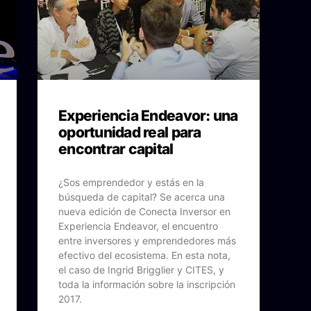
Experiencia Endeavor: una
oportunidad real para
encontrar capital
¿Sos emprendedor y estás en la
búsqueda de capital? Se acerca una
nueva edición de Conecta Inversor en
Experiencia Endeavor, el encuentro
entre inversores y emprendedores más
efectivo del ecosistema. En esta nota,
el caso de Ingrid Brigglier y CITES, y
toda la información sobre la inscripción
2017.